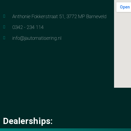
Anthonie Fokkerstraat 51, 3772 MP Barneveld
0342 - 234 114
info@jautomatisering.nl
Dealerships: