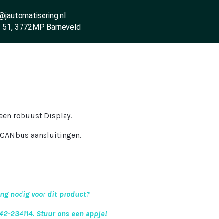
@jautomatisering.nl
t 51, 3772MP Barneveld
een robuust Display.
2 CANbus aansluitingen.
ing nodig voor dit product?
342-234114.
Stuur ons een appje!