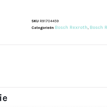
SKU
R91704459
Bosch Rexroth
Bosch R
Categorieën
,
ie