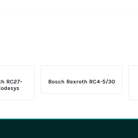
th RC27-
Bosch Rexroth RC4-5/30
Codesys