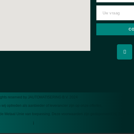
C
rights reserved by JAUTOMATISERING B.V. 2024
n wij optreden als aanbieder of leverancier zijn op onze offertes,
de Metaal Unie van toepassing.
Deze voorwaarden zijn gedeponeerd bij degriffie 
i