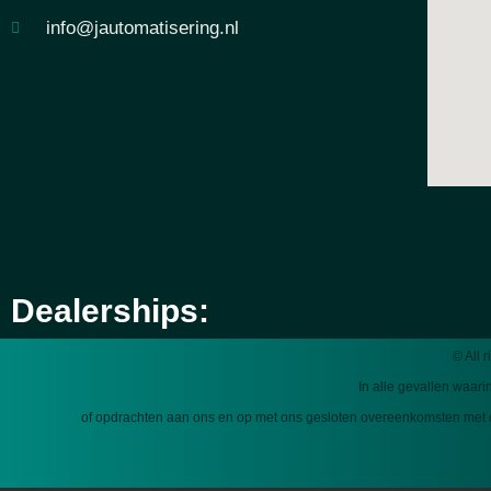
info@jautomatisering.nl
Dealerships:
© All 
In alle gevallen waari
of opdrachten aan ons en op met ons gesloten overeenkomsten met 